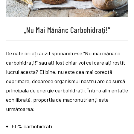
„Nu Mai Mănânc Carbohidrați!”
De câte ori ați auzit spunându-se “Nu mai mănânc
carbohidrați!” sau ați fost chiar voi cei care ați rostit
lucrul acesta? Ei bine, nu este cea mai corectă
exprimare, deoarece organismul nostru are ca sursă
principala de energie carbohidrații. Într-o alimentație
echilibrată, proporția de macronutrienți este
următoarea:
50% carbohidrați