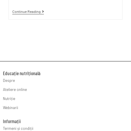
Continue Reading
Educație nutrițională
Despre
Ateliere online
Nutriție
Webinarii
Informații
Termeni și condiții