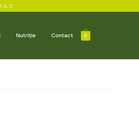
 74 77
i
Nutriție
Contact
0