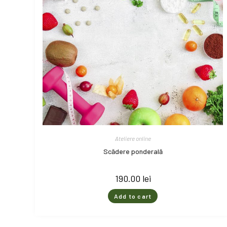
Ateliere online
Scădere ponderală
190.00
lei
Add to cart