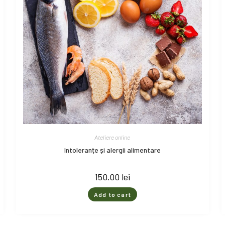
Ateliere online
Intoleranțe și alergii alimentare
150.00
lei
Add to cart