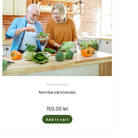
Ateliere online
Nutriția vârstnicului
150.00
lei
Add to cart