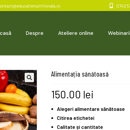
ontact@educatienutritionala.ro
0742 53
casă
Despre
Ateliere online
Webinari
Alimentația sănătoasă
150.00
lei
Alegeri alimentare sănătoase
Citirea etichetei
Calitate și cantitate