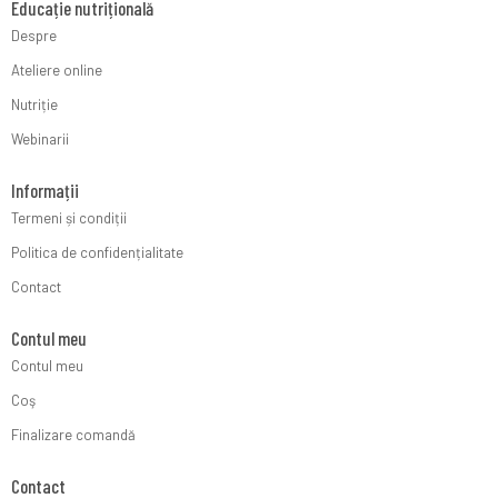
Educație nutrițională
Despre
Ateliere online
Nutriție
Webinarii
Informații
Termeni și condiții
Politica de confidențialitate
Contact
Contul meu
Contul meu
Coş
Finalizare comandă
Contact