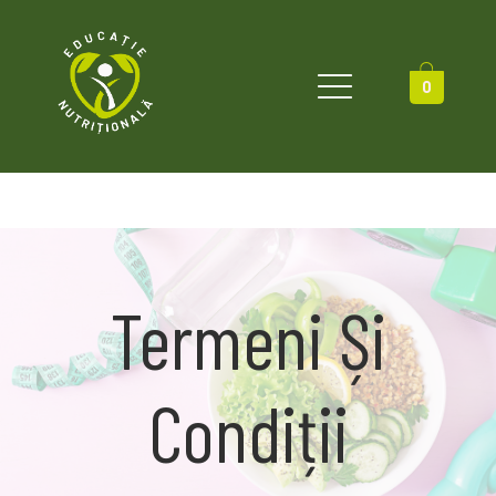
0
Termeni Și
Condiții